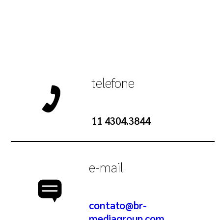
telefone
11 4304.3844
e-mail
contato@br-
mediagroup.com