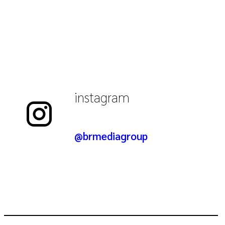
instagram
@brmediagroup