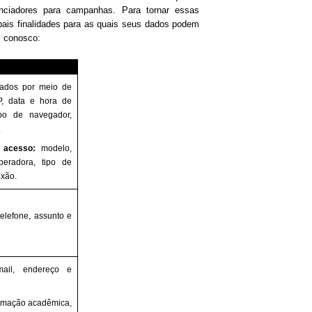
enciadores para campanhas. Para tornar essas
ipais finalidades para as quais seus dados podem
m conosco:
tados por meio de
IP, data e hora de
ipo de navegador,
.
 acesso:
modelo,
operadora, tipo de
exão.
telefone, assunto e
mail, endereço e
ormação acadêmica,