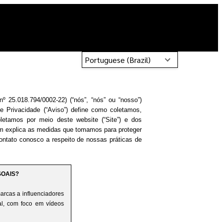
Portuguese (Brazil)
º 25.018.794/0002-22) (“nós”, “nós” ou “nosso”)
de Privacidade (“Aviso”) define como coletamos,
etamos por meio deste website (“Site”) e dos
m explica as medidas que tomamos para proteger
ntato conosco a respeito de nossas práticas de
SOAIS?
arcas a influenciadores
tal, com foco em vídeos