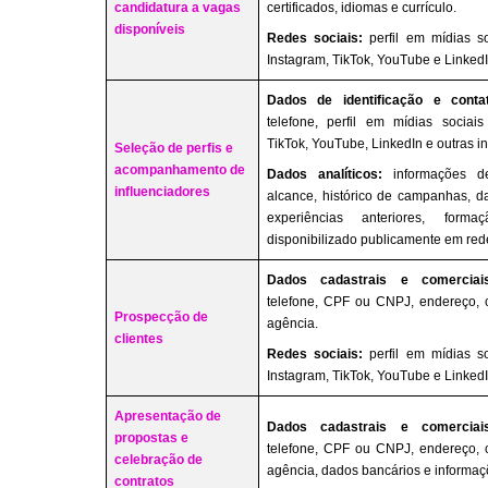
candidatura a vagas
certificados, idiomas e currículo.
disponíveis
Redes sociais:
perfil em mídias s
Instagram, TikTok, YouTube e LinkedI
Dados de identificação e conta
telefone, perfil em mídias sociai
TikTok, YouTube, LinkedIn e outras i
Seleção de perfis e
acompanhamento de
Dados analíticos:
informações 
influenciadores
alcance, histórico de campanhas, d
experiências anteriores, form
disponibilizado publicamente em rede
Dados cadastrais e comerciai
telefone, CPF ou CNPJ, endereço, 
Prospecção de
agência.
clientes
Redes sociais:
perfil em mídias s
Instagram, TikTok, YouTube e LinkedI
Apresentação de
Dados cadastrais e comerciai
propostas e
telefone, CPF ou CNPJ, endereço, 
celebração de
agência, dados bancários e informaçõ
contratos