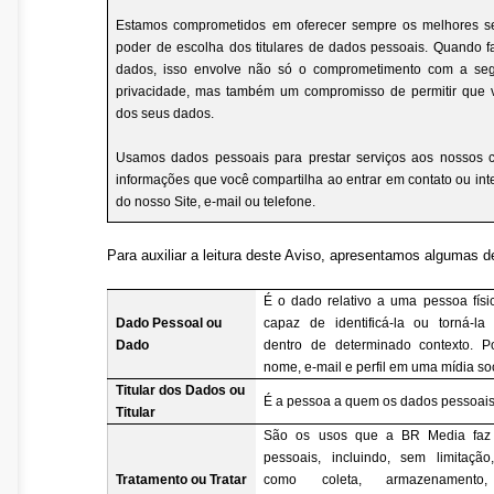
Estamos comprometidos em oferecer sempre os melhores se
poder de escolha dos titulares de dados pessoais. Quando 
dados, isso envolve não só o comprometimento com a seg
privacidade, mas também um compromisso de permitir que v
dos seus dados.
Usamos dados pessoais para prestar serviços aos nossos c
informações que você compartilha ao entrar em contato ou int
do nosso Site, e-mail ou telefone.
Para auxiliar a leitura deste Aviso, apresentamos algumas 
É o dado relativo a uma pessoa físi
Dado Pessoal ou
capaz de identificá-la ou torná-la i
Dado
dentro de determinado contexto. P
nome, e-mail e perfil em uma mídia soc
Titular dos Dados ou
É a pessoa a quem os dados pessoais
Titular
São os usos que a BR Media faz
pessoais, incluindo, sem limitação
Tratamento ou Tratar
como coleta, armazenamento, 