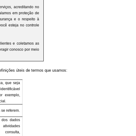
rviços, acreditando no
falamos em proteção de
urança e o respeito à
ocê esteja no controle
lientes e coletamos as
eragir conosco por meio
definições úteis de termos que usamos:
ca, que seja
dentificável
or exemplo,
ial.
 se referem.
 dos dados
, atividades
consulta,